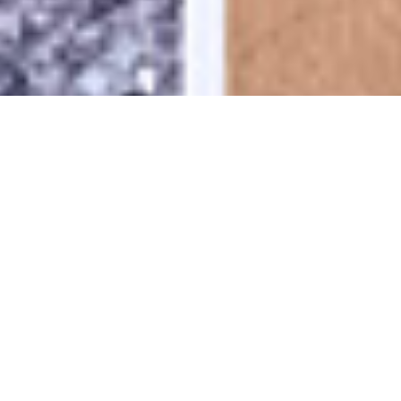
BIEN CHEZ SOI, AU SERVICE
DES PROPRIÉTAIRES ET DE
LA RÉNOVATION
ÉNERGÉTIQUE
Bien chez Soi est un dispositif créé par la Métropole
Toulon Provence Méditerranée avec le soutien de
partenaires publics œuvrant pour l’amélioration de
l’habitat privé : ANAH, DEPARTEMENT, REGION, et en
étroite collaboration avec la Chambre des Métiers et de
l’Artisanat ainsi que France Rénov’.